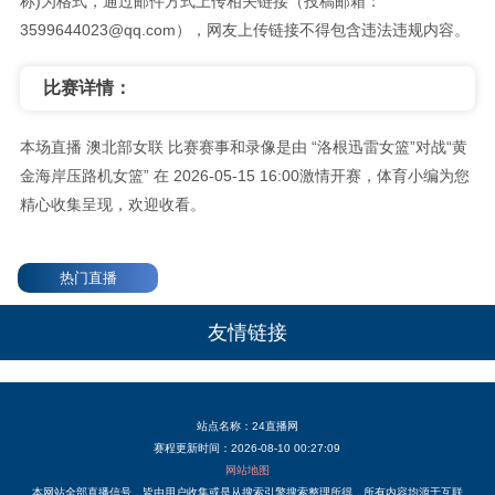
称)为格式，通过邮件方式上传相关链接（投稿邮箱：
3599644023@qq.com），网友上传链接不得包含违法违规内容。
比赛详情：
本场直播 澳北部女联 比赛赛事和录像是由 “洛根迅雷女篮”对战“黄
金海岸压路机女篮” 在 2026-05-15 16:00激情开赛，体育小编为您
精心收集呈现，欢迎收看。
热门直播
友情链接
站点名称：24直播网
赛程更新时间：
2026-08-10 00:27:09
网站地图
本网站全部直播信号，皆由用户收集或是从搜索引擎搜索整理所得，所有内容均源于互联